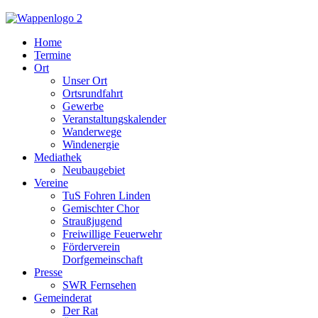
Home
Termine
Ort
Unser Ort
Ortsrundfahrt
Gewerbe
Veranstaltungskalender
Wanderwege
Windenergie
Mediathek
Neubaugebiet
Vereine
TuS Fohren Linden
Gemischter Chor
Straußjugend
Freiwillige Feuerwehr
Förderverein
Dorfgemeinschaft
Presse
SWR Fernsehen
Gemeinderat
Der Rat