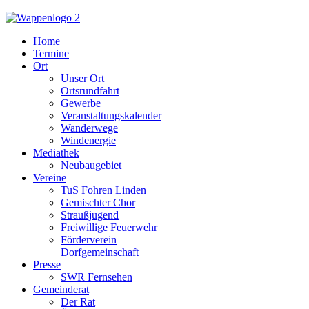
Home
Termine
Ort
Unser Ort
Ortsrundfahrt
Gewerbe
Veranstaltungskalender
Wanderwege
Windenergie
Mediathek
Neubaugebiet
Vereine
TuS Fohren Linden
Gemischter Chor
Straußjugend
Freiwillige Feuerwehr
Förderverein
Dorfgemeinschaft
Presse
SWR Fernsehen
Gemeinderat
Der Rat