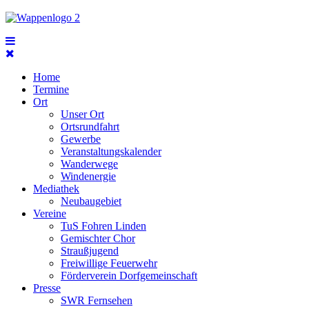
Home
Termine
Ort
Unser Ort
Ortsrundfahrt
Gewerbe
Veranstaltungskalender
Wanderwege
Windenergie
Mediathek
Neubaugebiet
Vereine
TuS Fohren Linden
Gemischter Chor
Straußjugend
Freiwillige Feuerwehr
Förderverein Dorfgemeinschaft
Presse
SWR Fernsehen