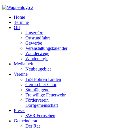
Home
Termine
Ort
Unser Ort
Ortsrundfahrt
Gewerbe
Veranstaltungskalender
Wanderwege
Windenergie
Mediathek
Neubaugebiet
Vereine
TuS Fohren Linden
Gemischter Chor
Straußjugend
Freiwillige Feuerwehr
Förderverein
Dorfgemeinschaft
Presse
SWR Fernsehen
Gemeinderat
Der Rat