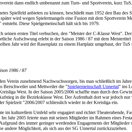
nverein dann endlich umbenannt zum Turn- und Sportverein, kurz TuS
etes Spielfeld anbieten zu können, beschließt man 1952 den Bau des S
e später wird wegen Spielermangels eine Fusion mit dem Sportverein Me
 entsteht. Diese Spielgemeinschaft hält sich bis 1979.
h seinen ersten Titel verbuchen, den "Meister der C-Klasse West". Der
tliche Aufschwung erlebt in der Saison 1986 / 87 mit dem Meistertitel 
elben Jahr wird der Rasenplatz zu einem Hartplatz umgebaut, der TuS s
ison 1986 / 87
 den Verein zunehmend Nachwuchssorgen, bis man schließlich im Jahr
s Berschweiler und Mettweiler die "
Spielgemeinschaft Unnertal
" ins L
r Kreisliga West. In der Saison 2005/2006 schaffte man durch den Gewi
 Aufstieg in die Bezirksklasse West. Der Aufenthalt dort war jedoch nur
r Spielzeit "2006/2007 schliesslich wieder in der Kreisliga ein.
te im kulturellem Umfeld sehr engagiert und richtet Theaterabende, Fa
 Im Jahr 2005 feierte man mit seinen Mitglieder im Rahmen eines Festa
 Aufgrund des immer geringer werdenden Engagements der Mitglieder 
 andere Möglichkeit, als sich aus der SG Unnertal zurückzuziehen.