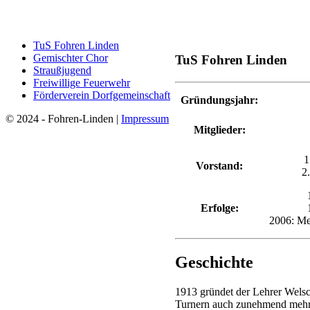
TuS Fohren Linden
Gemischter Chor
TuS Fohren Linden
Straußjugend
Freiwillige Feuerwehr
Förderverein Dorfgemeinschaft
Gründungsjahr:
© 2024 - Fohren-Linden |
Impressum
Mitglieder:
1
Vorstand:
2
Erfolge:
2006: Mei
Geschichte
1913 gründet der Lehrer Wels
Turnern auch zunehmend mehr 