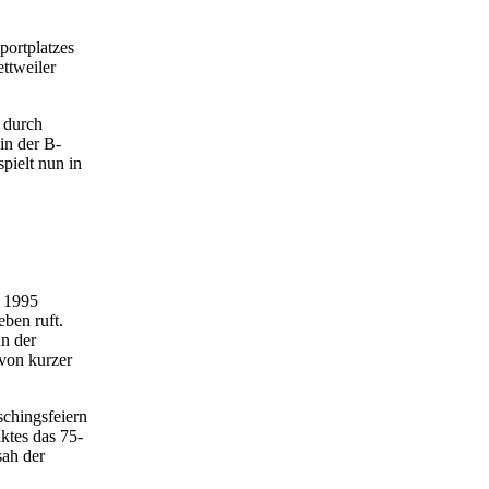
.
portplatzes
ttweiler
 durch
in der B-
pielt nun in
e 1995
eben ruft.
nn der
 von kurzer
schingsfeiern
ktes das 75-
sah der