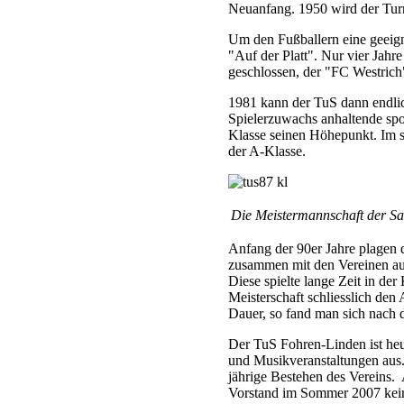
Neuanfang. 1950 wird der Tur
Um den Fußballern eine geeign
"Auf der Platt". Nur vier Jahr
geschlossen, der "FC Westrich"
1981 kann der TuS dann endlic
Spielerzuwachs anhaltende spor
Klasse seinen Höhepunkt. Im s
der A-Klasse.
Die Meistermannschaft der Sa
Anfang der 90er Jahre plagen
zusammen mit den Vereinen au
Diese spielte lange Zeit in de
Meisterschaft schliesslich den
Dauer, so fand man sich nach de
Der TuS Fohren-Linden ist heu
und Musikveranstaltungen aus.
jährige Bestehen des Vereins.
Vorstand im Sommer 2007 keine