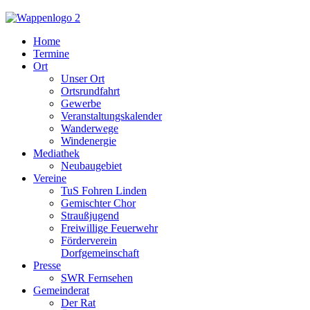
Home
Termine
Ort
Unser Ort
Ortsrundfahrt
Gewerbe
Veranstaltungskalender
Wanderwege
Windenergie
Mediathek
Neubaugebiet
Vereine
TuS Fohren Linden
Gemischter Chor
Straußjugend
Freiwillige Feuerwehr
Förderverein
Dorfgemeinschaft
Presse
SWR Fernsehen
Gemeinderat
Der Rat