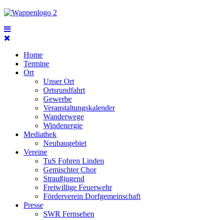
Home
Termine
Ort
Unser Ort
Ortsrundfahrt
Gewerbe
Veranstaltungskalender
Wanderwege
Windenergie
Mediathek
Neubaugebiet
Vereine
TuS Fohren Linden
Gemischter Chor
Straußjugend
Freiwillige Feuerwehr
Förderverein Dorfgemeinschaft
Presse
SWR Fernsehen