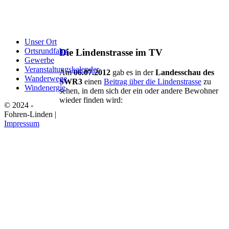
Unser Ort
Ortsrundfahrt
Die Lindenstrasse im TV
Gewerbe
Veranstaltungskalender
Am
06.07.2012
gab es in der
Landesschau des
Wanderwege
SWR3
einen
Beitrag über die Lindenstrasse
zu
Windenergie
sehen, in dem sich der ein oder andere Bewohner
wieder finden wird:
© 2024 -
Fohren-Linden |
Impressum