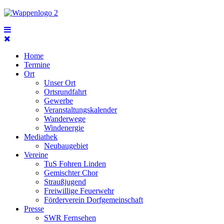
Home
Termine
Ort
Unser Ort
Ortsrundfahrt
Gewerbe
Veranstaltungskalender
Wanderwege
Windenergie
Mediathek
Neubaugebiet
Vereine
TuS Fohren Linden
Gemischter Chor
Straußjugend
Freiwillige Feuerwehr
Förderverein Dorfgemeinschaft
Presse
SWR Fernsehen